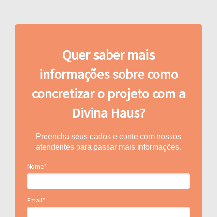
Quer saber mais
informações sobre como
concretizar o projeto com a
Divina Haus?
Preencha seus dados e conte com nossos
atendentes para passar mais informações.
Nome*
Email*