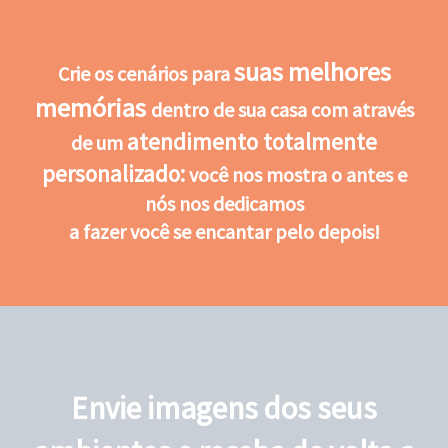
suas melhores
Crie os cenários para
memórias
dentro de sua casa com através
atendimento totalmente
de um
personalizado:
você nos mostra o antes e
nós nos dedicamos
a fazer você se encantar pelo depois!
Envie imagens dos seus