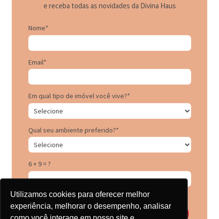
e receba todas as novidades da Divina Haus
Nome*
Email*
Em qual tipo de imóvel você vive?*
Qual seu ambiente preferido?*
6 + 9 = ?
Utilizamos cookies para oferecer melhor
experiência, melhorar o desempenho, analisar
Inscrever-se
como você interage em nosso site e